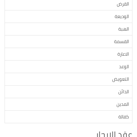
القرض
الوديعة
الهبة
القسمة
الاعارة
الوعد
التعويض
الدائن
المدين
كفالة
عقد الايجار