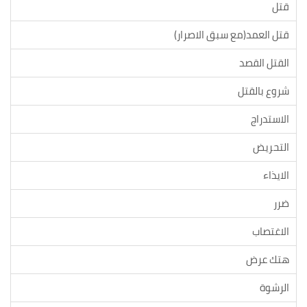
قتل
قتل العمد(مع سبق الاصرار)
القتل القصد
شروع بالقتل
الاستدراج
التحريض
الايذاء
ضرر
الاغتصاب
هتك عرض
الرشوة