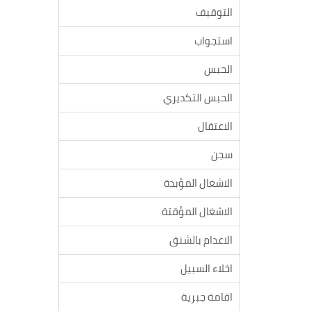
التوقيف
استجواب
الحبس
الحبس التكديري
الاعتقال
سجن
الاشغال المؤبدة
الاشغال المؤقتة
الاعدام بالشنق
اخلاء السبيل
اقامة جبرية