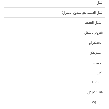
قتل
قتل العمد(مع سبق الاصرار)
القتل القصد
شروع بالقتل
الاستدراج
التحريض
الايذاء
ضرر
الاغتصاب
هتك عرض
الرشوة