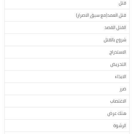
قتل
قتل العمد(مع سبق الاصرار)
القتل القصد
شروع بالقتل
الاستدراج
التحريض
الايذاء
ضرر
الاغتصاب
هتك عرض
الرشوة