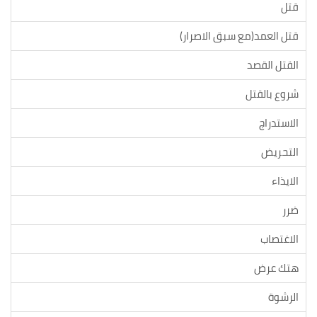
قتل
قتل العمد(مع سبق الاصرار)
القتل القصد
شروع بالقتل
الاستدراج
التحريض
الايذاء
ضرر
الاغتصاب
هتك عرض
الرشوة