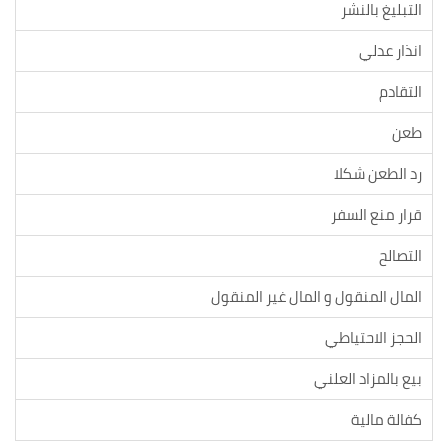
التبليغ بالنشر
انذار عدلي
التقادم
طعن
رد الطعن شكلا
قرار منع السفر
التصالح
المال المنقول و المال غير المنقول
الحجز الاحتياطي
بيع بالمزاد العلني
كفالة مالية