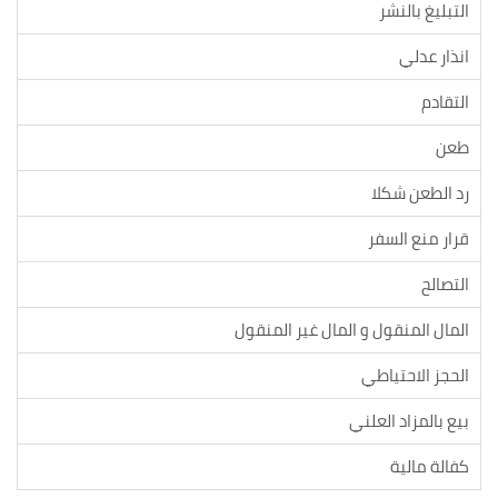
التبليغ بالنشر
انذار عدلي
التقادم
طعن
رد الطعن شكلا
قرار منع السفر
التصالح
المال المنقول و المال غير المنقول
الحجز الاحتياطي
بيع بالمزاد العلني
كفالة مالية