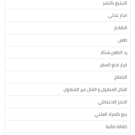
التبليغ بالنشر
انذار عدلي
التقادم
طعن
رد الطعن شكلا
قرار منع السفر
التصالح
المال المنقول و المال غير المنقول
الحجز الاحتياطي
بيع بالمزاد العلني
كفالة مالية