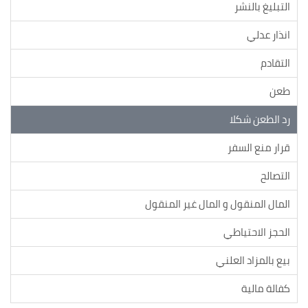
التبليغ بالنشر
انذار عدلي
التقادم
طعن
رد الطعن شكلا
قرار منع السفر
التصالح
المال المنقول و المال غير المنقول
الحجز الاحتياطي
بيع بالمزاد العلني
كفالة مالية