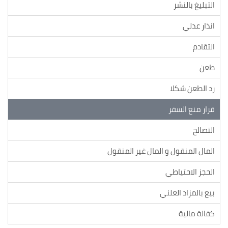
التبليغ بالنشر
انذار عدلي
التقادم
طعن
رد الطعن شكلا
قرار منع السفر
التصالح
المال المنقول و المال غير المنقول
الحجز الاحتياطي
بيع بالمزاد العلني
كفالة مالية