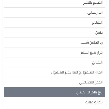
التبليغ بالنشر
انذار عدلي
التقادم
طعن
رد الطعن شكلا
قرار منع السفر
التصالح
المال المنقول و المال غير المنقول
الحجز الاحتياطي
بيع بالمزاد العلني
كفالة مالية