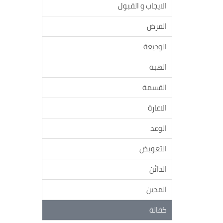
الايجاب و القبول
القرض
الوديعة
الهبة
القسمة
الاعارة
الوعد
التعويض
الدائن
المدين
كفالة