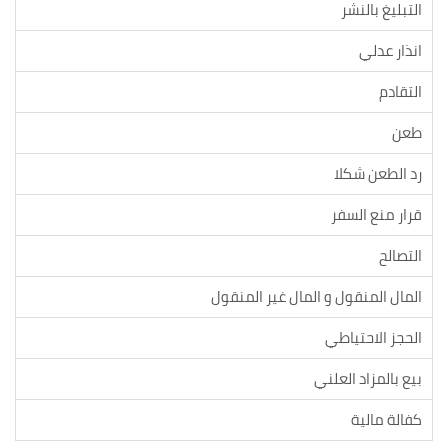
التبليغ بالنشر
انذار عدلي
التقادم
طعن
رد الطعن شكلا
قرار منع السفر
التصالح
المال المنقول و المال غير المنقول
الحجز الاحتياطي
بيع بالمزاد العلني
كفالة مالية