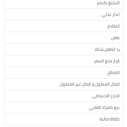
التبليغ بالنشر
انذار عدلي
التقادم
طعن
رد الطعن شكلا
قرار منع السفر
التصالح
المال المنقول و المال غير المنقول
الحجز الاحتياطي
بيع بالمزاد العلني
كفالة مالية