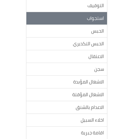
التوقيف
استجواب
الحبس
الحبس التكديري
الاعتقال
سجن
الاشغال المؤبدة
الاشغال المؤقتة
الاعدام بالشنق
اخلاء السبيل
اقامة جبرية