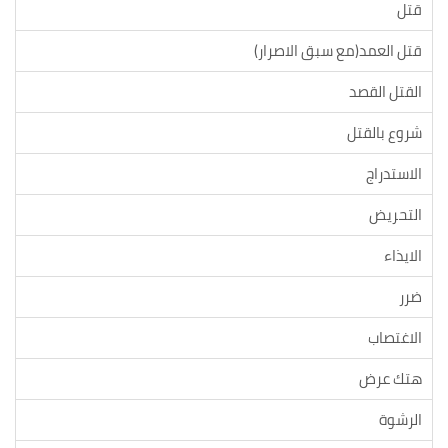
قتل
قتل العمد(مع سبق الاصرار)
القتل القصد
شروع بالقتل
الاستدراج
التحريض
الايذاء
ضرر
الاغتصاب
هتك عرض
الرشوة