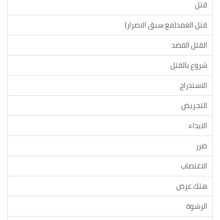
قتل
قتل العمد(مع سبق الاصرار)
القتل القصد
شروع بالقتل
الاستدراج
التحريض
الايذاء
ضرر
الاغتصاب
هتك عرض
الرشوة