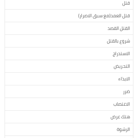
قتل
قتل العمد(مع سبق الاصرار)
القتل القصد
شروع بالقتل
الاستدراج
التحريض
الايذاء
ضرر
الاغتصاب
هتك عرض
الرشوة