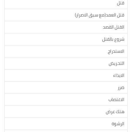
قتل
قتل العمد(مع سبق الاصرار)
القتل القصد
شروع بالقتل
الاستدراج
التحريض
الايذاء
ضرر
الاغتصاب
هتك عرض
الرشوة